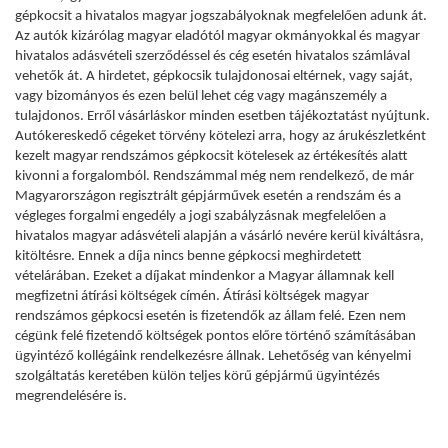
gépkocsit a hivatalos magyar jogszabályoknak megfelelően adunk át.
Az autók kizárólag magyar eladótól magyar okmányokkal és magyar
hivatalos adásvételi szerződéssel és cég esetén hivatalos számlával
vehetők át. A hirdetet, gépkocsik tulajdonosai eltérnek, vagy saját,
vagy bizományos és ezen belül lehet cég vagy magánszemély a
tulajdonos. Erről vásárláskor minden esetben tájékoztatást nyújtunk.
Autókereskedő cégeket törvény kötelezi arra, hogy az árukészletként
kezelt magyar rendszámos gépkocsit kötelesek az értékesítés alatt
kivonni a forgalomból. Rendszámmal még nem rendelkező, de már
Magyarországon regisztrált gépjárművek esetén a rendszám és a
végleges forgalmi engedély a jogi szabályzásnak megfelelően a
hivatalos magyar adásvételi alapján a vásárló nevére kerül kiváltásra,
kitöltésre. Ennek a díja nincs benne gépkocsi meghirdetett
vételárában. Ezeket a díjakat mindenkor a Magyar államnak kell
megfizetni átírási költségek címén. Átírási költségek magyar
rendszámos gépkocsi esetén is fizetendők az állam felé. Ezen nem
cégünk felé fizetendő költségek pontos előre történő számításában
ügyintéző kollégáink rendelkezésre állnak. Lehetőség van kényelmi
szolgáltatás keretében külön teljes körű gépjármű ügyintézés
megrendelésére is.