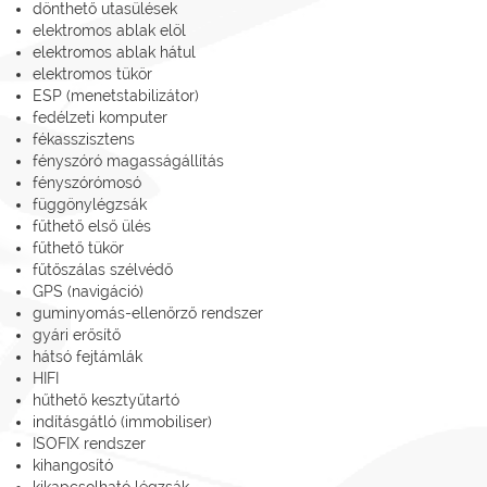
dönthető utasülések
elektromos ablak elöl
elektromos ablak hátul
elektromos tükör
ESP (menetstabilizátor)
fedélzeti komputer
fékasszisztens
fényszóró magasságállítás
fényszórómosó
függönylégzsák
fűthető első ülés
fűthető tükör
fűtőszálas szélvédő
GPS (navigáció)
guminyomás-ellenőrző rendszer
gyári erősítő
hátsó fejtámlák
HIFI
hűthető kesztyűtartó
indításgátló (immobiliser)
ISOFIX rendszer
kihangosító
kikapcsolható légzsák