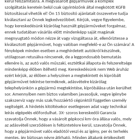
kerül felszámításra. A megvásárolt gépjárművek a komplex
szolgáltatás keretein belül csak ügyintézőnk által megkötött KGFB
biztosítással vihetők el! Ön 15 biztosító ajánlatait összevetve tudja
kiválasztani az Önnek legkedvezőbbet. Kérjük, vegye figyelembe,
hogy kereskedésünk kizárólag használt gépjárműveket forgalmaz,
ennek tudatában vásárlás előtt mindenképp saját magának
megnyugtató módon nézze át vagy vizsgáltassa át, ellenőriztesse a
kiválasztott gépjárművet, hogy valóban megfelelő-e az Ön számára! A
fényképek minden esetben a meghirdetett autókról készülnek,
utólagosan retusálva nincsenek, de a leggondosabb bemutatás
ellenére is, az autó valós műszaki, esztétikai állapota és felszereltsége
mindenképp élőben ítélhető meg. Kereskedésünk nem Web áruház
ezért kérjük, az élőben a helyszínen a megtekintett és kipróbált
gépjárművet tekintse terméknek, adásvételre kizárólag
telephelyünkön a gépjármű megtekintése, kipróbálása után kerülhet
sor. Amennyiben nem biztos valamiben javasoljuk, vegye igénybe
szakszerviz vagy más szak/hozzáértő cégünktől független személy
segítségét. A hirdetés kitöltésekor esetlegesen adat vagy technikai
leírás elgépelés előfordulhat. 3X- szoros kereskedői Garancia
szavatolja Önnek, hogy a vásárolt gépkocsi km-óra állása valós, mely
az adásvételi szerződésen is feltüntetésre kerül, szavatolja Önnek,
hogy a gépjárművet valós eladótól veszi és az igény, per és terhelés
mentes, így biztosan névre átírható. Minden általunk értékesített