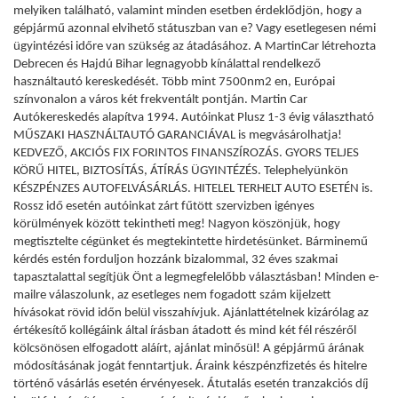
melyiken található, valamint minden esetben érdeklődjön, hogy a
gépjármű azonnal elvihető státuszban van e? Vagy esetlegesen némi
ügyintézési időre van szükség az átadásához. A MartinCar létrehozta
Debrecen és Hajdú Bihar legnagyobb kínálattal rendelkező
használtautó kereskedését. Több mint 7500nm2 en, Európai
színvonalon a város két frekventált pontján. Martin Car
Autókereskedés alapítva 1994. Autóinkat Plusz 1-3 évig választható
MŰSZAKI HASZNÁLTAUTÓ GARANCIÁVAL is megvásárolhatja!
KEDVEZŐ, AKCIÓS FIX FORINTOS FINANSZÍROZÁS. GYORS TELJES
KÖRŰ HITEL, BIZTOSÍTÁS, ÁTÍRÁS ÜGYINTÉZÉS. Telephelyünkön
KÉSZPÉNZES AUTOFELVÁSÁRLÁS. HITELEL TERHELT AUTO ESETÉN is.
Rossz idő esetén autóinkat zárt fűtött szervizben igényes
körülmények között tekintheti meg! Nagyon köszönjük, hogy
megtisztelte cégünket és megtekintette hirdetésünket. Bárminemű
kérdés estén forduljon hozzánk bizalommal, 32 éves szakmai
tapasztalattal segítjük Önt a legmegfelelőbb választásban! Minden e-
mailre válaszolunk, az esetleges nem fogadott szám kijelzett
hívásokat rövid időn belül visszahívjuk. Ajánlattételnek kizárólag az
értékesítő kollégáink által írásban átadott és mind két fél részéről
kölcsönösen elfogadott aláírt, ajánlat minősül! A gépjármű árának
módosításának jogát fenntartjuk. Áraink készpénzfizetés és hitelre
történő vásárlás esetén érvényesek. Átutalás esetén tranzakciós díj