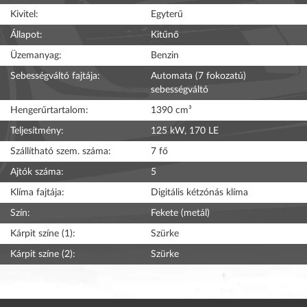
Kivitel:
Egyterű
Állapot:
Kitűnő
Üzemanyag:
Benzin
Sebességváltó fajtája:
Automata (7 fokozatú)
sebességváltó
Hengerűrtartalom:
1390 cm³
Teljesítmény:
125 kW, 170 LE
Szállítható szem. száma:
7 fő
Ajtók száma:
5
Klíma fajtája:
Digitális kétzónás klíma
Szín:
Fekete (metál)
Kárpit színe (1):
Szürke
Kárpit színe (2):
Szürke