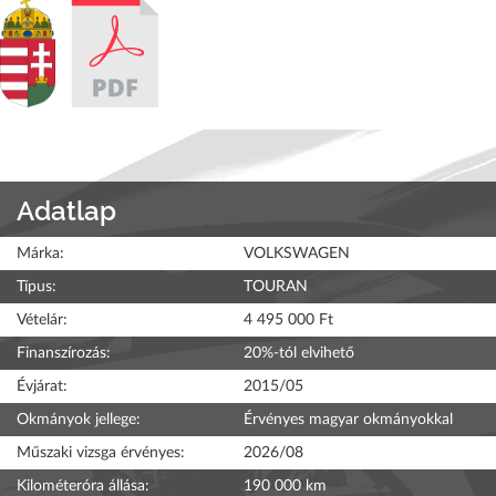
Adatlap
Márka:
VOLKSWAGEN
Típus:
TOURAN
Vételár:
4 495 000 Ft
Finanszírozás:
20%-tól elvihető
Évjárat:
2015/05
Okmányok jellege:
Érvényes magyar okmányokkal
Műszaki vizsga érvényes:
2026/08
Kilométeróra állása:
190 000 km