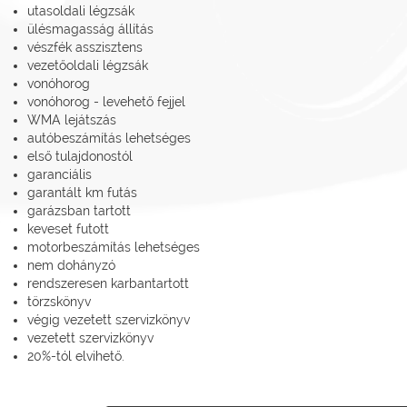
utasoldali légzsák
ülésmagasság állítás
vészfék asszisztens
vezetőoldali légzsák
vonóhorog
vonóhorog - levehető fejjel
WMA lejátszás
autóbeszámítás lehetséges
első tulajdonostól
garanciális
garantált km futás
garázsban tartott
keveset futott
motorbeszámítás lehetséges
nem dohányzó
rendszeresen karbantartott
törzskönyv
végig vezetett szervizkönyv
vezetett szervizkönyv
20%-tól elvihető.