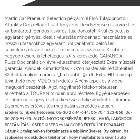
Martin Car Prémium Selection gépjármű! Első Tulajdonostól!
Attraktív Deep Black Pearl fényezés. Rendszeresen szervizelt és
karbantartott, gondos kisvárosi tulajdonostól! Kívül és belül is
egyaránt igényes. Ideális választás mindennapi használatra és
hosszú utazásokhoz egyaránt. Jól variálható belső tér
kényelmes utazást biztosít minden utas számára. Kisebb és
nagyobb csere is lehetséges. 3X-s kereskedői GARANCIA!
Plusz Opcionális 1-3 évre választható kiterjesztett Extra műszaki
garancia. Ajándék klímatisztítás + Ózon bakteriális fertőtlenítés!
Weboldalunkon martincar_hu további 94 db Extra HD fénykép
tekinthető meg. VIDEO-s hirdetés: A fényképek és a video
magukért beszélnek. A jól nagyítható fotókon tételesen
átnézhető a TOURAN minden apró részlete. Egyéni kérdések
és információ igény esetén keresse értékesítőinket bizalommal.
Bizományos értékesítés megbízási szerződés alapján.
Értékesítőink elérhetősége: 06-30 2 644-644, 06-70 4 323-868, 06-
30 200-99-75. AUTÓ, MOTORKERÉKPÁR, JET-SKI, HAJÓ, LAKÓKOCSI
BESZÁMÍTÁS - CSERE KISEBB és NAGYOBB ÉRTÉKŰRE EGYARÁNT!
Cégünk 2 telephelyen forgalmazza a gépjárműveket, így kérem, ha
szükséges érdeklődjön telefonon, hogy megtekinteni kívánt autó