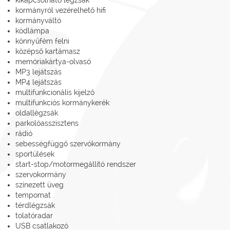
kormányról vezérelhető hifi
kormányváltó
ködlámpa
könnyűfém felni
középső kartámasz
memóriakártya-olvasó
MP3 lejátszás
MP4 lejátszás
multifunkcionális kijelző
multifunkciós kormánykerék
oldallégzsák
parkolóasszisztens
rádió
sebességfüggő szervókormány
sportülések
start-stop/motormegállító rendszer
szervokormány
színezett üveg
tempomat
térdlégzsák
tolatóradar
USB csatlakozó