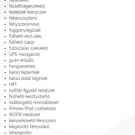
fáradtságérzékelő
fedélzeti komputer
fékasszisztens
fényszórómosó
függönylégzsák
fűthető első ülés
fűthető tükör
fűtőszálas szélvédő
GPS (navigáció)
gyári erősítő
hangvezérlés
hátsó fejtámlák
hátsó oldal légzsák
HIFI
holttér-figyelő rendszer
hűthető kesztyűtartó
indításgátló (immobiliser)
iPhone/iPod csatlakozó
ISOFIX rendszer
kanyarkövető fényszóró
kiegészítő fényszóró
kihangosító