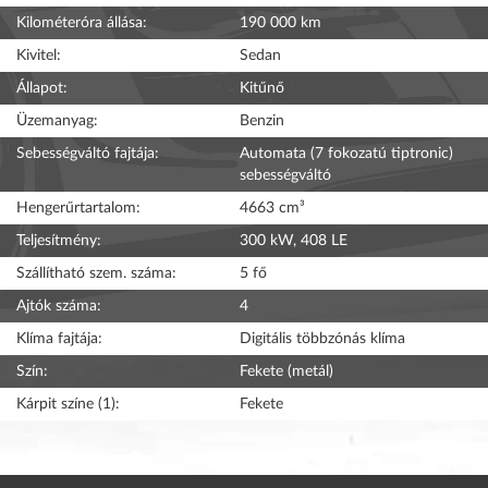
Kilométeróra állása:
190 000 km
Kivitel:
Sedan
Állapot:
Kitűnő
Üzemanyag:
Benzin
Sebességváltó fajtája:
Automata (7 fokozatú tiptronic)
sebességváltó
Hengerűrtartalom:
4663 cm³
Teljesítmény:
300 kW, 408 LE
Szállítható szem. száma:
5 fő
Ajtók száma:
4
Klíma fajtája:
Digitális többzónás klíma
Szín:
Fekete (metál)
Kárpit színe (1):
Fekete