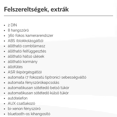
Felszereltségek, extrák
2 DIN
8 hangszóró
360 fokos kamerarendszer
ABS (blokkolásgátló)
állítható combtámasz
állítható felfüggesztés
állítható hátsó ülések
állítható kormány
állófűtés
ASR (kipörgésgátló)
automata (7 fokozatú tiptronic) sebességváltó
automata fényszórókapcsolás
automatikusan sötétedő belső tükör
automatikusan sötétedő külső tükör
autótelefon
AUX csatlakozó
bi-xenon fényszóró
bluetooth-os kihangosító