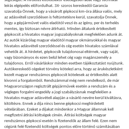
segítségét. A hirdetés kitöltésekor esetlegesen adat vagy technikai
leírás elgépelés előfordulhat. 3X- szoros kereskedői Garancia
szavatolja Önnek, hogy a vásárolt gépkocsi km-óra állása valós, mely
az adásvételi szerződésen is feltüntetésre kerül, szavatolja Önnek,
hogy a gépjárművet valós eladótól veszi és az igény, per és terhelés
mentes, így biztosan névre átírható. Minden általunk értékesített
gépkocsit a hivatalos magyar jogszabályoknak megfelelően adunk át.
Az autók kizárólag magyar eladótól magyar okmányokkal és magyar
hivatalos adásvételi szerződéssel és cég esetén hivatalos számlával
vehetők át. A hirdetet, gépkocsik tulajdonosai eltérnek, vagy saját,
vagy bizományos és ezen belül lehet cég vagy magánszemély a
tulajdonos. Erről vásárláskor minden esetben tájékoztatást nyújtunk.
Autókereskedő cégeket törvény kötelezi arra, hogy az árukészletként
kezelt magyar rendszámos gépkocsit kötelesek az értékesítés alatt
kivonni a forgalomból. Rendszámmal még nem rendelkező, de már
Magyarországon regisztrált gépjárművek esetén a rendszám és a
végleges forgalmi engedély a jogi szabályzásnak megfelelően a
hivatalos magyar adásvételi alapján a vásárló nevére kerül kiváltásra,
kitöltésre. Ennek a díja nincs benne gépkocsi meghirdetett
vételárában. Ezeket a díjakat mindenkor a Magyar államnak kell
megfizetni átírási költségek címén. Átírási költségek magyar
rendszámos gépkocsi esetén is fizetendők az állam felé. Ezen nem
cégünk felé fizetendő költségek pontos előre történő számításában