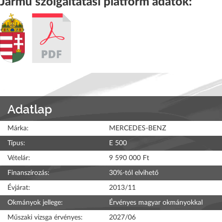
Jármű szolgáltatási platform adatok:
Adatlap
Márka:
MERCEDES-BENZ
Típus:
E 500
Vételár:
9 590 000 Ft
Finanszírozás:
30%-tól elvihető
Évjárat:
2013/11
Okmányok jellege:
Érvényes magyar okmányokkal
Műszaki vizsga érvényes:
2027/06