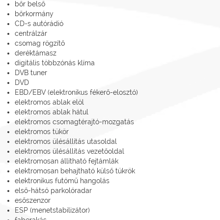
bőr belső
bőrkormány
CD-s autórádió
centrálzár
csomag rögzítő
deréktámasz
digitális többzónás klíma
DVB tuner
DVD
EBD/EBV (elektronikus fékerő-elosztó)
elektromos ablak elöl
elektromos ablak hátul
elektromos csomagtérajtó-mozgatás
elektromos tükör
elektromos ülésállítás utasoldal
elektromos ülésállítás vezetőoldal
elektromosan állítható fejtámlák
elektromosan behajtható külső tükrök
elektronikus futómű hangolás
első-hátsó parkolóradar
esőszenzor
ESP (menetstabilizátor)
faberakás