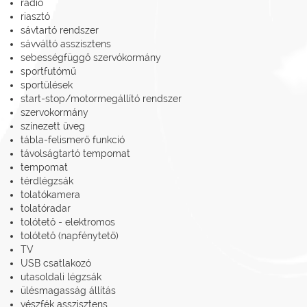
rádió
riasztó
sávtartó rendszer
sávváltó asszisztens
sebességfüggő szervókormány
sportfutómű
sportülések
start-stop/motormegállító rendszer
szervokormány
színezett üveg
tábla-felismerő funkció
távolságtartó tempomat
tempomat
térdlégzsák
tolatókamera
tolatóradar
tolótető - elektromos
tolótető (napfénytető)
TV
USB csatlakozó
utasoldali légzsák
ülésmagasság állítás
vészfék asszisztens