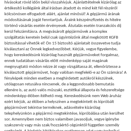
hívásokat rövid időn belül visszahívjuk. Ajánlattételnek kizárólag az
értékesítő kollégáink által írásban átadott és mind két fél részéről
kölcsönösen elfogadott aláírt, ajánlat minősül! A gépjármű árának
módosításának jogát fenntartjuk. Áraink készpénzfizetés és hitelre
történő vásárlás esetén érvényesek. Átutalás esetén tranzakciós díj
kerül felszámításra. A megvásárolt gépjárművek a komplex
szolgáltatás keretein belül csak ügyintézőnk által megkötött KGFB
biztosítással vihetők el! Ön 15 biztosító ajánlatait összevetve tudja
kiválasztani az Önnek legkedvezőbbet. Kérjük, vegye figyelembe,
hogy kereskedésünk kizárólag használt gépjárműveket forgalmaz,
ennek tudatában vásárlás előtt mindenképp saját magának
megnyugtató módon nézze át vagy vizsgáltassa át, ellenőriztesse a
kiválasztott gépjárművet, hogy valóban megfelelő-e az Ön számára! A
fényképek minden esetben a meghirdetett autókról készülnek,
utólagosan retusálva nincsenek, de a leggondosabb bemutatás
ellenére is, az autó valós műszaki, esztétikai állapota és felszereltsége
mindenképp élőben ítélhető meg. Kereskedésünk nem Web áruház
ezért kérjük, az élőben a helyszínen a megtekintett és kipróbált
gépjárművet tekintse terméknek, adásvételre kizárólag
telephelyünkön a gépjármű megtekintése, kipróbálása után kerülhet
sor. Amennyiben nem biztos valamiben javasoljuk, vegye igénybe
szakszerviz vagy más szak/hozzáértő cégünktől független személy