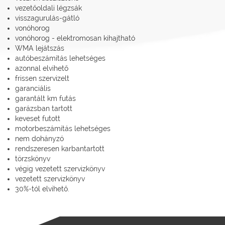
vezetőoldali légzsák
visszagurulás-gátló
vonóhorog
vonóhorog - elektromosan kihajtható
WMA lejátszás
autóbeszámítás lehetséges
azonnal elvihető
frissen szervizelt
garanciális
garantált km futás
garázsban tartott
keveset futott
motorbeszámítás lehetséges
nem dohányzó
rendszeresen karbantartott
törzskönyv
végig vezetett szervizkönyv
vezetett szervizkönyv
30%-tól elvihető.