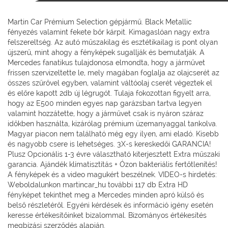
Martin Car Prémium Selection gépjármű. Black Metallic
fényezés valamint fekete bőr kárpit. Kimagaslóan nagy extra
felszereltség. Az autó műszakilag és esztétikailag is pont olyan
újszerű, mint ahogy a fényképek sugallják és bemutatják. A
Mercedes fanatikus tulajdonosa elmondta, hogy a járművet
frissen szervizeltette le, mely magában foglalja az olajcserét az
összes szűrővel egyben, valamint váltóolaj cserét végeztek el
és előre kapott 2db új légrugót. Tulaja fokozottan figyelt arra,
hogy az E500 minden egyes nap garázsban tartva legyen
valamint hozzátette, hogy a járművet csak is nyáron száraz
időkben használta, kizárólag prémium üzemanyaggal tankolva.
Magyar piacon nem található még egy ilyen, ami eladó. Kisebb
és nagyobb csere is lehetséges. 3X-s kereskedői GARANCIA!
Plusz Opcionális 1-3 évre választható kiterjesztett Extra műszaki
garancia. Ajándék klímatisztítás + Ózon bakteriális fertőtlenítés!
A fényképek és a video magukért beszélnek. VIDEO-s hirdetés:
Weboldalunkon martincar_hu további 117 db Extra HD
fényképet tekinthet meg a Mercedes minden apró külső és
belső részletéről. Egyéni kérdések és információ igény esetén
keresse értékesítőinket bizalommal. Bizományos értékesítés
megbízási szerződés alapján.