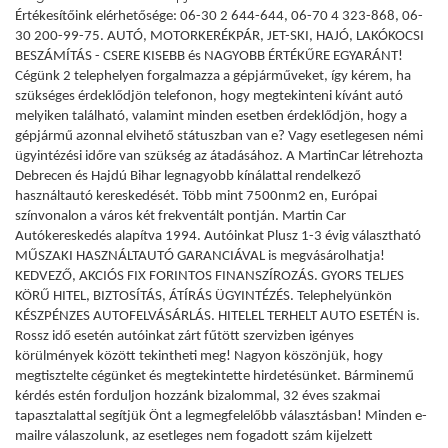
Értékesítőink elérhetősége: 06-30 2 644-644, 06-70 4 323-868, 06-
30 200-99-75. AUTÓ, MOTORKERÉKPÁR, JET-SKI, HAJÓ, LAKÓKOCSI
BESZÁMÍTÁS - CSERE KISEBB és NAGYOBB ÉRTÉKŰRE EGYARÁNT!
Cégünk 2 telephelyen forgalmazza a gépjárműveket, így kérem, ha
szükséges érdeklődjön telefonon, hogy megtekinteni kívánt autó
melyiken található, valamint minden esetben érdeklődjön, hogy a
gépjármű azonnal elvihető státuszban van e? Vagy esetlegesen némi
ügyintézési időre van szükség az átadásához. A MartinCar létrehozta
Debrecen és Hajdú Bihar legnagyobb kínálattal rendelkező
használtautó kereskedését. Több mint 7500nm2 en, Európai
színvonalon a város két frekventált pontján. Martin Car
Autókereskedés alapítva 1994. Autóinkat Plusz 1-3 évig választható
MŰSZAKI HASZNÁLTAUTÓ GARANCIÁVAL is megvásárolhatja!
KEDVEZŐ, AKCIÓS FIX FORINTOS FINANSZÍROZÁS. GYORS TELJES
KÖRŰ HITEL, BIZTOSÍTÁS, ÁTÍRÁS ÜGYINTÉZÉS. Telephelyünkön
KÉSZPÉNZES AUTOFELVÁSÁRLÁS. HITELEL TERHELT AUTO ESETÉN is.
Rossz idő esetén autóinkat zárt fűtött szervizben igényes
körülmények között tekintheti meg! Nagyon köszönjük, hogy
megtisztelte cégünket és megtekintette hirdetésünket. Bárminemű
kérdés estén forduljon hozzánk bizalommal, 32 éves szakmai
tapasztalattal segítjük Önt a legmegfelelőbb választásban! Minden e-
mailre válaszolunk, az esetleges nem fogadott szám kijelzett