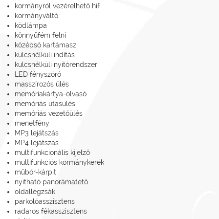
kormányról vezérelhető hifi
kormányváltó
ködlámpa
könnyűfém felni
középső kartámasz
kulcsnélküli indítás
kulcsnélküli nyitórendszer
LED fényszóró
masszírozós ülés
memóriakártya-olvasó
memóriás utasülés
memóriás vezetőülés
menetfény
MP3 lejátszás
MP4 lejátszás
multifunkcionális kijelző
multifunkciós kormánykerék
műbőr-kárpit
nyitható panorámatető
oldallégzsák
parkolóasszisztens
radaros fékasszisztens