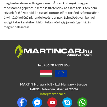
megfizetni átírási költségek címén. Átírási költségek magyar
rendszámos gépkocsi esetén is fizetendők az állam felé. Ezen nem
cégünk felé fizetendő költségek pontos előre történő számításában
ügyintéző kollégáink rendelkezésre állnak. Lehetőség van kényelmi
szolgáltatás keretében külön teljes körű gépjármű ügyintézés
megrendelésére is.
Tel.: +36 70 4 323 868
MARTIN Hungary Kft / Ltd. Hungary - Europe
H-4031 Debrecen
István út 92-94.
info@martincar.hu