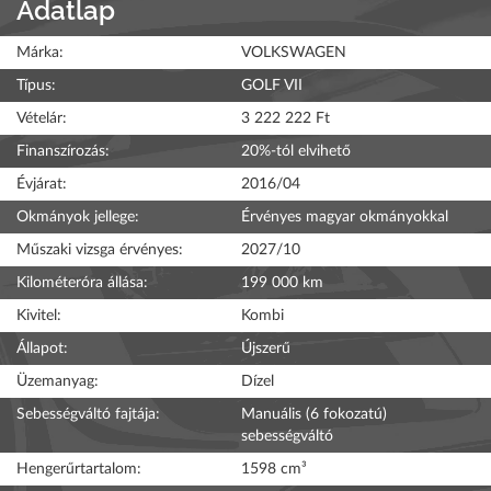
Adatlap
Márka:
VOLKSWAGEN
Típus:
GOLF VII
Vételár:
3 222 222 Ft
Finanszírozás:
20%-tól elvihető
Évjárat:
2016/04
Okmányok jellege:
Érvényes magyar okmányokkal
Műszaki vizsga érvényes:
2027/10
Kilométeróra állása:
199 000 km
Kivitel:
Kombi
Állapot:
Újszerű
Üzemanyag:
Dízel
Sebességváltó fajtája:
Manuális (6 fokozatú)
sebességváltó
Hengerűrtartalom:
1598 cm³