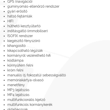
GPS (navigáció)
guminyomás-ellenőrző rendszer
gyári erősítő
hátsó fejtámlák
HIFI
hűthető kesztyűtartó
indításgátló (immobiliser)
ISOFIX rendszer
kiegészítő fényszóró
kihangosító
kikapcsolható légzsák
kormányról vezérelhető hifi
ködlámpa
könnyűfém felni
króm felni
manuális (5 fokozatú) sebességváltó
memóriakártya-olvasó
menetfény
MP3 lejátszás
MP4 lejátszás
multifunkcionális kijelző
multifunkciós kormánykerék
oldallégzsák