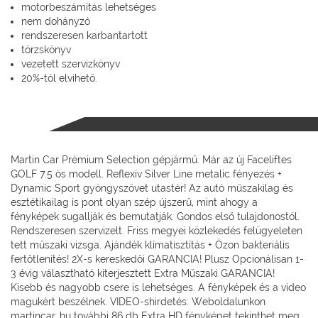
motorbeszámítás lehetséges
nem dohányzó
rendszeresen karbantartott
törzskönyv
vezetett szervizkönyv
20%-tól elvihető.
Martin Car Prémium Selection gépjármű. Már az új Faceliftes
GOLF 7.5 ös modell. Reflexív Silver Line metalic fényezés +
Dynamic Sport gyöngyszövet utastér! Az autó műszakilag és
esztétikailag is pont olyan szép újszerű, mint ahogy a
fényképek sugallják és bemutatják. Gondos első tulajdonostól.
Rendszeresen szervizelt. Friss megyei közlekedés felügyeleten
tett műszaki vizsga. Ajándék klímatisztítás + Ózon bakteriális
fertőtlenítés! 2X-s kereskedői GARANCIA! Plusz Opcionálisan 1-
3 évig választható kiterjesztett Extra Műszaki GARANCIA!
Kisebb és nagyobb csere is lehetséges. A fényképek és a video
magukért beszélnek. VIDEO-shirdetés: Weboldalunkon
martincar_hu további 86 db Extra HD fényképet tekinthet meg