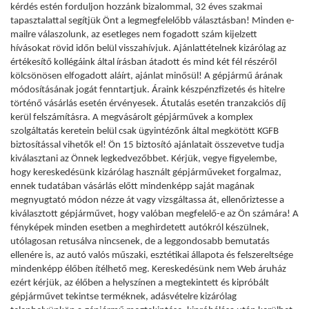
kérdés estén forduljon hozzánk bizalommal, 32 éves szakmai
tapasztalattal segítjük Önt a legmegfelelőbb választásban! Minden e-
mailre válaszolunk, az esetleges nem fogadott szám kijelzett
hívásokat rövid időn belül visszahívjuk. Ajánlattételnek kizárólag az
értékesítő kollégáink által írásban átadott és mind két fél részéről
kölcsönösen elfogadott aláírt, ajánlat minősül! A gépjármű árának
módosításának jogát fenntartjuk. Áraink készpénzfizetés és hitelre
történő vásárlás esetén érvényesek. Átutalás esetén tranzakciós díj
kerül felszámításra. A megvásárolt gépjárművek a komplex
szolgáltatás keretein belül csak ügyintézőnk által megkötött KGFB
biztosítással vihetők el! Ön 15 biztosító ajánlatait összevetve tudja
kiválasztani az Önnek legkedvezőbbet. Kérjük, vegye figyelembe,
hogy kereskedésünk kizárólag használt gépjárműveket forgalmaz,
ennek tudatában vásárlás előtt mindenképp saját magának
megnyugtató módon nézze át vagy vizsgáltassa át, ellenőriztesse a
kiválasztott gépjárművet, hogy valóban megfelelő-e az Ön számára! A
fényképek minden esetben a meghirdetett autókról készülnek,
utólagosan retusálva nincsenek, de a leggondosabb bemutatás
ellenére is, az autó valós műszaki, esztétikai állapota és felszereltsége
mindenképp élőben ítélhető meg. Kereskedésünk nem Web áruház
ezért kérjük, az élőben a helyszínen a megtekintett és kipróbált
gépjárművet tekintse terméknek, adásvételre kizárólag