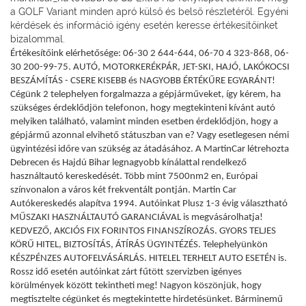
a GOLF Variant minden apró külső és belső részletéről. Egyéni
kérdések és információ igény esetén keresse értékesítőinket
bizalommal.
Értékesítőink elérhetősége: 06-30 2 644-644, 06-70 4 323-868, 06-
30 200-99-75. AUTÓ, MOTORKERÉKPÁR, JET-SKI, HAJÓ, LAKÓKOCSI
BESZÁMÍTÁS - CSERE KISEBB és NAGYOBB ÉRTÉKŰRE EGYARÁNT!
Cégünk 2 telephelyen forgalmazza a gépjárműveket, így kérem, ha
szükséges érdeklődjön telefonon, hogy megtekinteni kívánt autó
melyiken található, valamint minden esetben érdeklődjön, hogy a
gépjármű azonnal elvihető státuszban van e? Vagy esetlegesen némi
ügyintézési időre van szükség az átadásához. A MartinCar létrehozta
Debrecen és Hajdú Bihar legnagyobb kínálattal rendelkező
használtautó kereskedését. Több mint 7500nm2 en, Európai
színvonalon a város két frekventált pontján. Martin Car
Autókereskedés alapítva 1994. Autóinkat Plusz 1-3 évig választható
MŰSZAKI HASZNÁLTAUTÓ GARANCIÁVAL is megvásárolhatja!
KEDVEZŐ, AKCIÓS FIX FORINTOS FINANSZÍROZÁS. GYORS TELJES
KÖRŰ HITEL, BIZTOSÍTÁS, ÁTÍRÁS ÜGYINTÉZÉS. Telephelyünkön
KÉSZPÉNZES AUTOFELVÁSÁRLÁS. HITELEL TERHELT AUTO ESETÉN is.
Rossz idő esetén autóinkat zárt fűtött szervizben igényes
körülmények között tekintheti meg! Nagyon köszönjük, hogy
megtisztelte cégünket és megtekintette hirdetésünket. Bárminemű