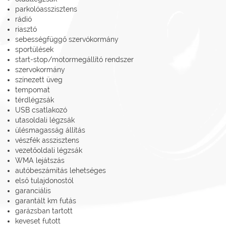
parkolóasszisztens
rádió
riasztó
sebességfüggő szervókormány
sportülések
start-stop/motormegállító rendszer
szervokormány
színezett üveg
tempomat
térdlégzsák
USB csatlakozó
utasoldali légzsák
ülésmagasság állítás
vészfék asszisztens
vezetőoldali légzsák
WMA lejátszás
autóbeszámítás lehetséges
első tulajdonostól
garanciális
garantált km futás
garázsban tartott
keveset futott