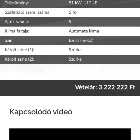
Teljesítmény:
81 kW, 110 LE
Szállítható szem. száma:
5 fő
Ajtók száma:
5
Klíma fajtája:
Automata klíma
Szín:
Ezüst (metál)
Kárpit színe (1):
Szürke
Kárpit színe (2):
Szürke
Vételár: 3 222 222 Ft
Kapcsolódó videó