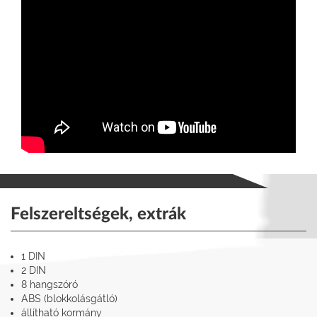
Felszereltségek, extrák
1 DIN
2 DIN
8 hangszóró
ABS (blokkolásgátló)
állítható kormány