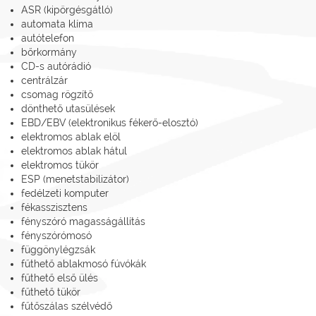
ASR (kipörgésgátló)
automata klíma
autótelefon
bőrkormány
CD-s autórádió
centrálzár
csomag rögzítő
dönthető utasülések
EBD/EBV (elektronikus fékerő-elosztó)
elektromos ablak elöl
elektromos ablak hátul
elektromos tükör
ESP (menetstabilizátor)
fedélzeti komputer
fékasszisztens
fényszóró magasságállítás
fényszórómosó
függönylégzsák
fűthető ablakmosó fúvókák
fűthető első ülés
fűthető tükör
fűtőszálas szélvédő