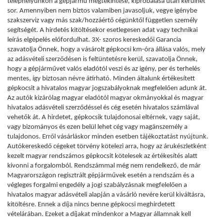
telephelyünkön a gépjármű megtekintése, kipróbálása után kerülhet
sor. Amennyiben nem biztos valamiben javasoljuk, vegye igénybe
szakszerviz vagy más szak/hozzáértő cégünktől független személy
segítségét. A hirdetés kitöltésekor esetlegesen adat vagy technikai
leírás elgépelés előfordulhat. 3X- szoros kereskedői Garancia
szavatolja Önnek, hogy a vásárolt gépkocsi km-óra állása valós, mely
az adásvételi szerződésen is feltüntetésre kerül, szavatolja Önnek,
hogy a gépjárművet valós eladótól veszi és az igény, per és terhelés
mentes, így biztosan névre átírható. Minden általunk értékesített
gépkocsit a hivatalos magyar jogszabályoknak megfelelően adunk át.
Az autók kizárólag magyar eladótól magyar okmányokkal és magyar
hivatalos adásvételi szerződéssel és cég esetén hivatalos számlával
vehetők át. A hirdetet, gépkocsik tulajdonosai eltérnek, vagy saját,
vagy bizományos és ezen belül lehet cég vagy magánszemély a
tulajdonos. Erről vásárláskor minden esetben tájékoztatást nyújtunk.
Autókereskedő cégeket törvény kötelezi arra, hogy az árukészletként
kezelt magyar rendszámos gépkocsit kötelesek az értékesítés alatt
kivonni a forgalomból. Rendszámmal még nem rendelkező, de már
Magyarországon regisztrált gépjárművek esetén a rendszám és a
végleges forgalmi engedély a jogi szabályzásnak megfelelően a
hivatalos magyar adásvételi alapján a vásárló nevére kerül kiváltásra,
kitöltésre. Ennek a díja nincs benne gépkocsi meghirdetett
vételárában. Ezeket a díjakat mindenkor a Magyar államnak kell