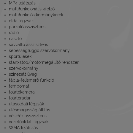
MP4 lejátszás
multifunkcionális kijelző
multifunkciós kormánykerék
oldallégzsák
parkolóasszisztens
rádió
riasztó
sávváltó asszisztens
sebességfüggő szervókormány
sportülések
start-stop/motormegállító rendszer
szervokormány
színezett üveg
tábla-felismerő funkció
tempomat
tolatókamera
tolatóradar
utasoldali légzsák
ülésmagasság állítás
vészfék asszisztens
vezetőoldali légzsák
WMA lejátszás