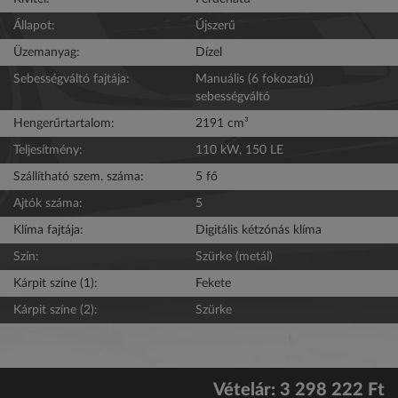
Állapot:
Újszerű
Üzemanyag:
Dízel
Sebességváltó fajtája:
Manuális (6 fokozatú)
sebességváltó
Hengerűrtartalom:
2191 cm³
Teljesítmény:
110 kW, 150 LE
Szállítható szem. száma:
5 fő
Ajtók száma:
5
Klíma fajtája:
Digitális kétzónás klíma
Szín:
Szürke (metál)
Kárpit színe (1):
Fekete
Kárpit színe (2):
Szürke
Vételár: 3 298 222 Ft