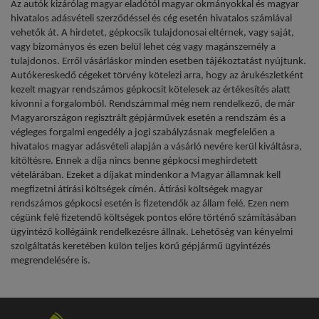
Az autók kizárólag magyar eladótól magyar okmányokkal és magyar
hivatalos adásvételi szerződéssel és cég esetén hivatalos számlával
vehetők át. A hirdetet, gépkocsik tulajdonosai eltérnek, vagy saját,
vagy bizományos és ezen belül lehet cég vagy magánszemély a
tulajdonos. Erről vásárláskor minden esetben tájékoztatást nyújtunk.
Autókereskedő cégeket törvény kötelezi arra, hogy az árukészletként
kezelt magyar rendszámos gépkocsit kötelesek az értékesítés alatt
kivonni a forgalomból. Rendszámmal még nem rendelkező, de már
Magyarországon regisztrált gépjárművek esetén a rendszám és a
végleges forgalmi engedély a jogi szabályzásnak megfelelően a
hivatalos magyar adásvételi alapján a vásárló nevére kerül kiváltásra,
kitöltésre. Ennek a díja nincs benne gépkocsi meghirdetett
vételárában. Ezeket a díjakat mindenkor a Magyar államnak kell
megfizetni átírási költségek címén. Átírási költségek magyar
rendszámos gépkocsi esetén is fizetendők az állam felé. Ezen nem
cégünk felé fizetendő költségek pontos előre történő számításában
ügyintéző kollégáink rendelkezésre állnak. Lehetőség van kényelmi
szolgáltatás keretében külön teljes körű gépjármű ügyintézés
megrendelésére is.