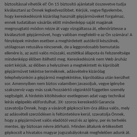
biztosítással vihetők el! Ön 15 biztosító ajánlatait összevetve tudja
kiválasztani az Önnek legkedvezőbbet. Kérjük, vegye figyelembe,
hogy kereskedésünk kizárólag használt gépjárműveket forgalmaz,
ennek tudatában vásárlás előtt mindenképp saját magának
megnyugtató módon nézze át vagy vizsgáltassa át, ellenőriztesse a
kiválasztott gépjárművet, hogy valóban megfelelő-e az Ön számára! A
fényképek minden esetben a meghirdetett autókról készülnek,
utólagosan retusálva nincsenek, de a leggondosabb bemutatás
ellenére is, az autó valós műszaki, esztétikai állapota és felszereltsége
mindenképp élőben ítélhető meg. Kereskedésünk nem Web áruház
ezért kérjük, az élőben a helyszínen a megtekintett és kipróbált
gépjárművet tekintse terméknek, adásvételre kizárólag
telephelyünkön a gépjármű megtekintése, kipróbálása után kerülhet
sor. Amennyiben nem biztos valamiben javasoljuk, vegye igénybe
szakszerviz vagy más szak/hozzáértő cégünktől független személy
segítségét. A hirdetés kitöltésekor esetlegesen adat vagy technikai
leírás elgépelés előfordulhat. 3X- szoros kereskedői Garancia
szavatolja Önnek, hogy a vásárolt gépkocsi km-óra állása valós, mely
az adásvételi szerződésen is feltüntetésre kerül, szavatolja Önnek,
hogy a gépjárművet valós eladótól veszi és az igény, per és terhelés
mentes, így biztosan névre átírható. Minden általunk értékesített
gépkocsit a hivatalos magyar jogszabályoknak megfelelően adunk át.