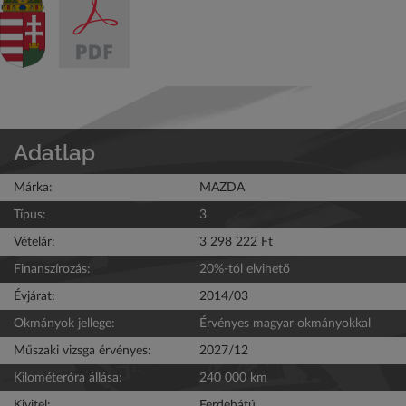
Adatlap
Márka:
MAZDA
Típus:
3
Vételár:
3 298 222 Ft
Finanszírozás:
20%-tól elvihető
Évjárat:
2014/03
Okmányok jellege:
Érvényes magyar okmányokkal
Műszaki vizsga érvényes:
2027/12
Kilométeróra állása:
240 000 km
Kivitel:
Ferdehátú