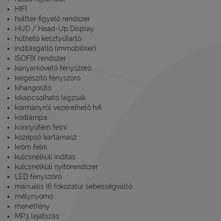
HIFI
holttér-figyelő rendszer
HUD / Head-Up Display
hűthető kesztyűtartó
indításgátló (immobiliser)
ISOFIX rendszer
kanyarkövető fényszóró
kiegészítő fényszóró
kihangosító
kikapcsolható légzsák
kormányról vezérelhető hifi
ködlámpa
könnyűfém felni
középső kartámasz
króm felni
kulcsnélküli indítás
kulcsnélküli nyitórendszer
LED fényszóró
manuális (6 fokozatú) sebességváltó
mélynyomó
menetfény
MP3 lejátszás