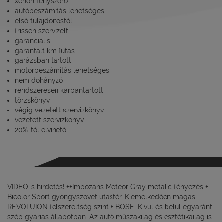
xenon fényszóró
autóbeszámítás lehetséges
első tulajdonostól
frissen szervizelt
garanciális
garantált km futás
garázsban tartott
motorbeszámítás lehetséges
nem dohányzó
rendszeresen karbantartott
törzskönyv
végig vezetett szervizkönyv
vezetett szervizkönyv
20%-tól elvihető.
VIDEO-s hirdetés! ++Impozáns Meteor Gray metalic fényezés +
Bicolor Sport gyöngyszövet utastér. Kiemelkedően magas
REVOLUION felszereltség szint + BOSE. Kívül és belül egyaránt
szép gyárias állapotban. Az autó műszakilag és esztétikailag is