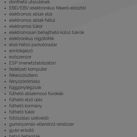
dönthető utasülések
EBD/EBV (elektronikus fékerő-elosztó)
elektromos ablak elöl
elektromos ablak hátul
elektromos tükör
elektromosan behajtható külső tükrök
elektronikus rögzítőfék
első-hátsó parkolóradar
érintőkijelző
esőszenzor
ESP (menetstabilizátor)
fedélzeti komputer
fékasszisztens
fényszórómosó
függönylégzsák
fűthető ablakmosó fúvókák
fűthető első ülés
fűthető kormány
fűthető tükör
fűtőszálas szélvédő
guminyomás-ellenőrző rendszer
gyári erősítő
hátsó fejtámlák