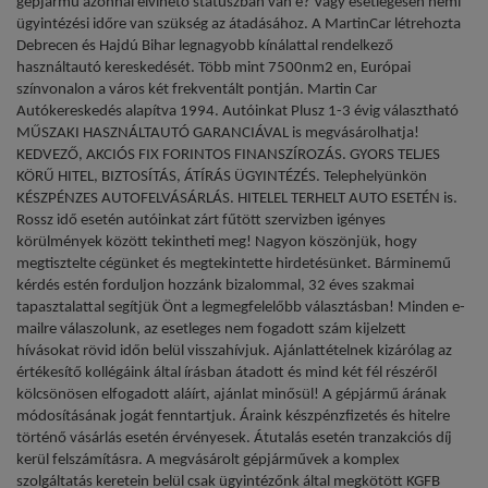
gépjármű azonnal elvihető státuszban van e? Vagy esetlegesen némi
ügyintézési időre van szükség az átadásához. A MartinCar létrehozta
Debrecen és Hajdú Bihar legnagyobb kínálattal rendelkező
használtautó kereskedését. Több mint 7500nm2 en, Európai
színvonalon a város két frekventált pontján. Martin Car
Autókereskedés alapítva 1994. Autóinkat Plusz 1-3 évig választható
MŰSZAKI HASZNÁLTAUTÓ GARANCIÁVAL is megvásárolhatja!
KEDVEZŐ, AKCIÓS FIX FORINTOS FINANSZÍROZÁS. GYORS TELJES
KÖRŰ HITEL, BIZTOSÍTÁS, ÁTÍRÁS ÜGYINTÉZÉS. Telephelyünkön
KÉSZPÉNZES AUTOFELVÁSÁRLÁS. HITELEL TERHELT AUTO ESETÉN is.
Rossz idő esetén autóinkat zárt fűtött szervizben igényes
körülmények között tekintheti meg! Nagyon köszönjük, hogy
megtisztelte cégünket és megtekintette hirdetésünket. Bárminemű
kérdés estén forduljon hozzánk bizalommal, 32 éves szakmai
tapasztalattal segítjük Önt a legmegfelelőbb választásban! Minden e-
mailre válaszolunk, az esetleges nem fogadott szám kijelzett
hívásokat rövid időn belül visszahívjuk. Ajánlattételnek kizárólag az
értékesítő kollégáink által írásban átadott és mind két fél részéről
kölcsönösen elfogadott aláírt, ajánlat minősül! A gépjármű árának
módosításának jogát fenntartjuk. Áraink készpénzfizetés és hitelre
történő vásárlás esetén érvényesek. Átutalás esetén tranzakciós díj
kerül felszámításra. A megvásárolt gépjárművek a komplex
szolgáltatás keretein belül csak ügyintézőnk által megkötött KGFB