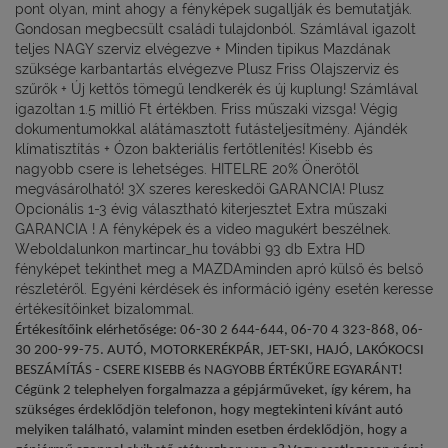
pont olyan, mint ahogy a fényképek sugallják és bemutatják.
Gondosan megbecsült családi tulajdonból. Számlával igazolt
teljes NAGY szerviz elvégezve + Minden tipikus Mazdának
szüksége karbantartás elvégezve Plusz Friss Olajszerviz és
szűrők + Új kettős tömegű lendkerék és új kuplung! Számlával
igazoltan 1.5 millió Ft értékben. Friss műszaki vizsga! Végig
dokumentumokkal alátámasztott futásteljesítmény. Ajándék
klímatisztítás + Ózon bakteriális fertőtlenítés! Kisebb és
nagyobb csere is lehetséges. HITELRE 20% Önerőtől
megvásárolható! 3X szeres kereskedői GARANCIA! Plusz
Opcionális 1-3 évig választható kiterjesztet Extra műszaki
GARANCIA ! A fényképek és a video magukért beszélnek.
Weboldalunkon martincar_hu további 93 db Extra HD
fényképet tekinthet meg a MAZDAminden apró külső és belső
részletéről. Egyéni kérdések és információ igény esetén keresse
értékesítőinket bizalommal.
Értékesítőink elérhetősége: 06-30 2 644-644, 06-70 4 323-868, 06-
30 200-99-75. AUTÓ, MOTORKERÉKPÁR, JET-SKI, HAJÓ, LAKÓKOCSI
BESZÁMÍTÁS - CSERE KISEBB és NAGYOBB ÉRTÉKŰRE EGYARÁNT!
Cégünk 2 telephelyen forgalmazza a gépjárműveket, így kérem, ha
szükséges érdeklődjön telefonon, hogy megtekinteni kívánt autó
melyiken található, valamint minden esetben érdeklődjön, hogy a