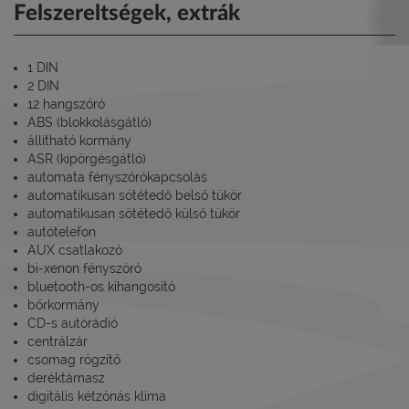
Felszereltségek, extrák
1 DIN
2 DIN
12 hangszóró
ABS (blokkolásgátló)
állítható kormány
ASR (kipörgésgátló)
automata fényszórókapcsolás
automatikusan sötétedő belső tükör
automatikusan sötétedő külső tükör
autótelefon
AUX csatlakozó
bi-xenon fényszóró
bluetooth-os kihangosító
bőrkormány
CD-s autórádió
centrálzár
csomag rögzítő
deréktámasz
digitális kétzónás klíma