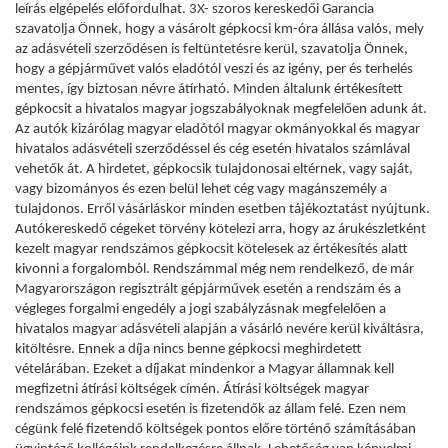
leírás elgépelés előfordulhat. 3X- szoros kereskedői Garancia
szavatolja Önnek, hogy a vásárolt gépkocsi km-óra állása valós, mely
az adásvételi szerződésen is feltüntetésre kerül, szavatolja Önnek,
hogy a gépjárművet valós eladótól veszi és az igény, per és terhelés
mentes, így biztosan névre átírható. Minden általunk értékesített
gépkocsit a hivatalos magyar jogszabályoknak megfelelően adunk át.
Az autók kizárólag magyar eladótól magyar okmányokkal és magyar
hivatalos adásvételi szerződéssel és cég esetén hivatalos számlával
vehetők át. A hirdetet, gépkocsik tulajdonosai eltérnek, vagy saját,
vagy bizományos és ezen belül lehet cég vagy magánszemély a
tulajdonos. Erről vásárláskor minden esetben tájékoztatást nyújtunk.
Autókereskedő cégeket törvény kötelezi arra, hogy az árukészletként
kezelt magyar rendszámos gépkocsit kötelesek az értékesítés alatt
kivonni a forgalomból. Rendszámmal még nem rendelkező, de már
Magyarországon regisztrált gépjárművek esetén a rendszám és a
végleges forgalmi engedély a jogi szabályzásnak megfelelően a
hivatalos magyar adásvételi alapján a vásárló nevére kerül kiváltásra,
kitöltésre. Ennek a díja nincs benne gépkocsi meghirdetett
vételárában. Ezeket a díjakat mindenkor a Magyar államnak kell
megfizetni átírási költségek címén. Átírási költségek magyar
rendszámos gépkocsi esetén is fizetendők az állam felé. Ezen nem
cégünk felé fizetendő költségek pontos előre történő számításában