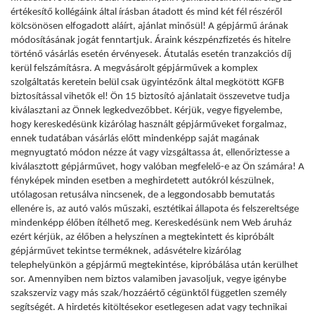
értékesítő kollégáink által írásban átadott és mind két fél részéről
kölcsönösen elfogadott aláírt, ajánlat minősül! A gépjármű árának
módosításának jogát fenntartjuk. Áraink készpénzfizetés és hitelre
történő vásárlás esetén érvényesek. Átutalás esetén tranzakciós díj
kerül felszámításra. A megvásárolt gépjárművek a komplex
szolgáltatás keretein belül csak ügyintézőnk által megkötött KGFB
biztosítással vihetők el! Ön 15 biztosító ajánlatait összevetve tudja
kiválasztani az Önnek legkedvezőbbet. Kérjük, vegye figyelembe,
hogy kereskedésünk kizárólag használt gépjárműveket forgalmaz,
ennek tudatában vásárlás előtt mindenképp saját magának
megnyugtató módon nézze át vagy vizsgáltassa át, ellenőriztesse a
kiválasztott gépjárművet, hogy valóban megfelelő-e az Ön számára! A
fényképek minden esetben a meghirdetett autókról készülnek,
utólagosan retusálva nincsenek, de a leggondosabb bemutatás
ellenére is, az autó valós műszaki, esztétikai állapota és felszereltsége
mindenképp élőben ítélhető meg. Kereskedésünk nem Web áruház
ezért kérjük, az élőben a helyszínen a megtekintett és kipróbált
gépjárművet tekintse terméknek, adásvételre kizárólag
telephelyünkön a gépjármű megtekintése, kipróbálása után kerülhet
sor. Amennyiben nem biztos valamiben javasoljuk, vegye igénybe
szakszerviz vagy más szak/hozzáértő cégünktől független személy
segítségét. A hirdetés kitöltésekor esetlegesen adat vagy technikai