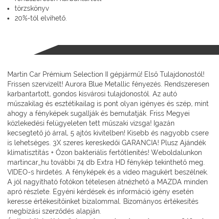
törzskönyv
20%-tól elvihető.
Martin Car Prémium Selection II gépjármű! Első Tulajdonostól!
Frissen szervizelt! Aurora Blue Metallic fényezés. Rendszeresen
karbantartott, gondos kisvárosi tulajdonostól. Az autó
műszakilag és esztétikailag is pont olyan igényes és szép, mint
ahogy a fényképek sugallják és bemutatják. Friss Megyei
közlekedési felügyeleten tett műszaki vizsga! Igazán
kecsegtető jó árral, 5 ajtós kivitelben! Kisebb és nagyobb csere
is lehetséges. 3X szeres kereskedői GARANCIA! Plusz Ajándék
klímatisztítás + Ózon bakteriális fertőtlenítés! Weboldalunkon
martincar_hu további 74 db Extra HD fénykép tekinthető meg.
VIDEO-s hirdetés. A fényképek és a video magukért beszélnek.
A jól nagyítható fotókon tételesen átnézhető a MAZDA minden
apró részlete. Egyéni kérdések és információ igény esetén
keresse értékesítőinket bizalommal. Bizományos értékesítés
megbízási szerződés alapján.