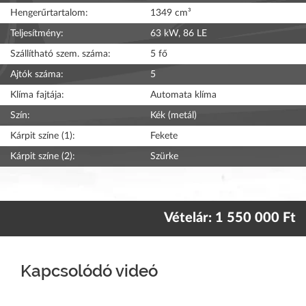
Hengerűrtartalom:
1349 cm³
Teljesítmény:
63 kW, 86 LE
Szállítható szem. száma:
5 fő
Ajtók száma:
5
Klíma fajtája:
Automata klíma
Szín:
Kék (metál)
Kárpit színe (1):
Fekete
Kárpit színe (2):
Szürke
Vételár: 1 550 000 Ft
Kapcsolódó videó