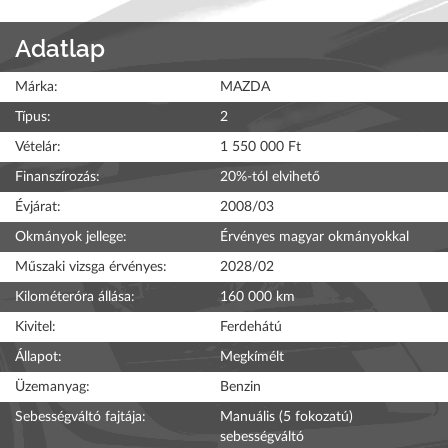
Adatlap
Márka:
MAZDA
Típus:
2
Vételár:
1 550 000 Ft
Finanszírozás:
20%-tól elvihető
Évjárat:
2008/03
Okmányok jellege:
Érvényes magyar okmányokkal
Műszaki vizsga érvényes:
2028/02
Kilométeróra állása:
160 000 km
Kivitel:
Ferdehátú
Állapot:
Megkímélt
Üzemanyag:
Benzin
Sebességváltó fajtája:
Manuális (5 fokozatú)
sebességváltó