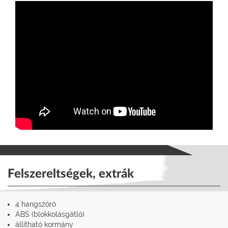
Felszereltségek, extrák
4 hangszóró
ABS (blokkolásgátló)
állítható kormány