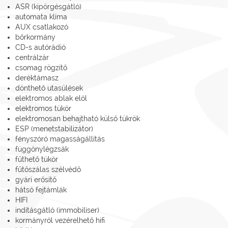
ASR (kipörgésgátló)
automata klíma
AUX csatlakozó
bőrkormány
CD-s autórádió
centrálzár
csomag rögzítő
deréktámasz
dönthető utasülések
elektromos ablak elöl
elektromos tükör
elektromosan behajtható külső tükrök
ESP (menetstabilizátor)
fényszóró magasságállítás
függönylégzsák
fűthető tükör
fűtőszálas szélvédő
gyári erősítő
hátsó fejtámlák
HIFI
indításgátló (immobiliser)
kormányról vezérelhető hifi