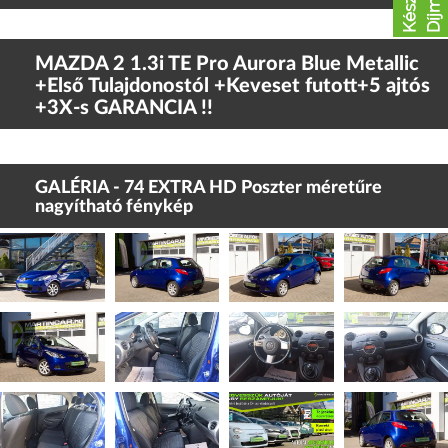
MAZDA 2 1.3i TE Pro Aurora Blue Metallic
+Első Tulajdonostól +Keveset futott+5 ajtós
+3X-s GARANCIA !!
GALÉRIA - 74 EXTRA HD Poszter méretűre
nagyítható fénykép