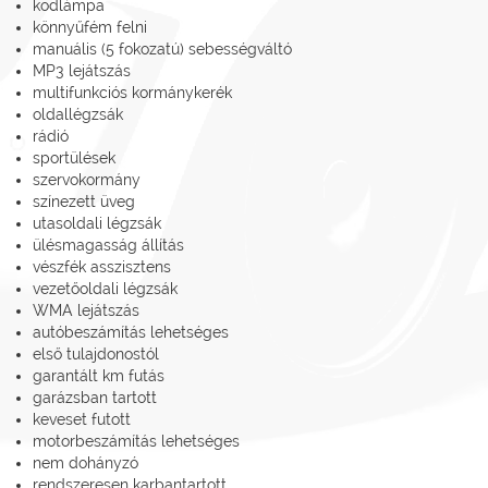
ködlámpa
könnyűfém felni
manuális (5 fokozatú) sebességváltó
MP3 lejátszás
multifunkciós kormánykerék
oldallégzsák
rádió
sportülések
szervokormány
színezett üveg
utasoldali légzsák
ülésmagasság állítás
vészfék asszisztens
vezetőoldali légzsák
WMA lejátszás
autóbeszámítás lehetséges
első tulajdonostól
garantált km futás
garázsban tartott
keveset futott
motorbeszámítás lehetséges
nem dohányzó
rendszeresen karbantartott