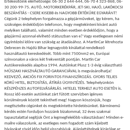
Értékesítőink elérhetősége: 06-30 2 644-644, 06-70 4 323-868, 06-
30 200-99-75. AUTÓ, MOTORKERÉKPÁR, JET-SKI, HAJÓ, LAKÓKOCSI
BESZÁMÍTÁS - CSERE KISEBB és NAGYOBB ÉRTÉKŰRE EGYARÁNT!
Cégünk 2 telephelyen forgalmazza a gépjárműveket, így kérem, ha
szükséges érdeklődjön telefonon, hogy megtekinteni kívánt autó
melyiken található, valamint minden esetben érdeklődjön, hogy a
gépjármű azonnal elvihető státuszban van e? Vagy esetlegesen némi
ügyintézési időre van szükség az átadásához. A MartinCar létrehozta
Debrecen és Hajdú Bihar legnagyobb kínálattal rendelkező
használtautó kereskedését. Több mint 7500nm2 en, Európai
színvonalon a város két frekventált pontján. Martin Car
Autókereskedés alapítva 1994. Autóinkat Plusz 1-3 évig választható
MŰSZAKI HASZNÁLTAUTÓ GARANCIÁVAL is megvásárolhatja!
KEDVEZŐ, AKCIÓS FIX FORINTOS FINANSZÍROZÁS. GYORS TELJES
KÖRŰ HITEL, BIZTOSÍTÁS, ÁTÍRÁS ÜGYINTÉZÉS. Telephelyünkön
KÉSZPÉNZES AUTOFELVÁSÁRLÁS. HITELEL TERHELT AUTO ESETÉN is.
Rossz idő esetén autóinkat zárt fűtött szervizben igényes
körülmények között tekintheti meg! Nagyon köszönjük, hogy
megtisztelte cégünket és megtekintette hirdetésünket. Bárminemű
kérdés estén forduljon hozzánk bizalommal, 32 éves szakmai
tapasztalattal segítjük Önt a legmegfelelőbb választásban! Minden e-
mailre válaszolunk, az esetleges nem fogadott szám kijelzett
hívásokat rövid időn belül visszahívjuk. Ajánlattételnek kizárólag az