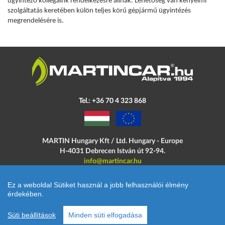
ügyintéző kollégáink rendelkezésre állnak. Lehetőség van kényelmi
szolgáltatás keretében külön teljes körű gépjármű ügyintézés
megrendelésére is.
Tel.: +36 70 4 323 868
MARTIN Hungary Kft / Ltd. Hungary - Europe
H-4031 Debrecen
István út 92-94.
info@martincar.hu
Ez a weboldal Sütiket használ a jobb felhasználói élmény
érdekében.
©
MARTINCAR
All rights reserved. / Minden jog fenntartva!
Süti beállítások
Minden süti elfogadása
Webdesign:
UNIBOX